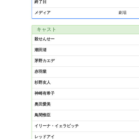
終了日
メディア
劇場
キャスト
殺せんせー
潮田渚
茅野カエデ
赤羽業
杉野友人
神崎有希子
奥田愛美
鳥間惟臣
イリーナ・イェラビッチ
レッドアイ