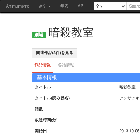
Animumemo
索引
年表
API
暗殺教室
関連作品(3件)を見る
作品情報
各話情報
基本情報
タイトル
暗殺教室
タイトル(読み仮名)
アンサツキ
話数
-
放送時間(分)
-
開始日
2013-10-06