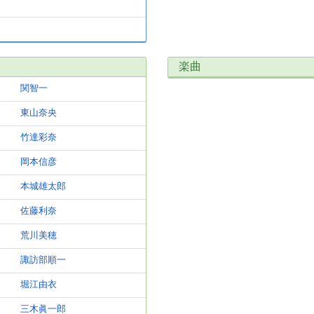
楽曲
関智一
東山奈央
竹達彩奈
岡本信彦
本城雄太郎
佐藤利奈
荒川美穂
諏訪部順一
堀江由衣
三木眞一郎