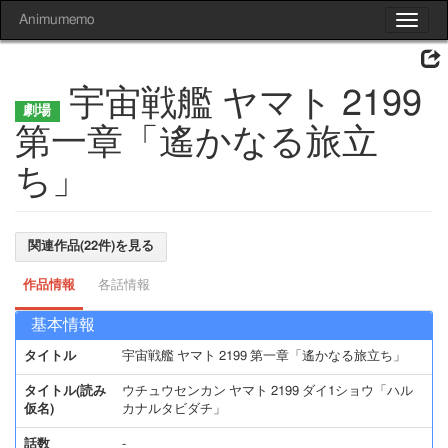
Animumemo
Toggle
navigat
宇宙戦艦 ヤマト 2199
第一章「遙かなる旅立
ち」
関連作品(22件)を見る
作品情報
各話情報
基本情報
タイトル
宇宙戦艦 ヤマト 2199 第一章「遙かなる旅立ち」
タイトル(読み
ウチュウセンカン ヤマト 2199 ダイ1ショウ「ハル
仮名)
カナルタビダチ」
話数
-