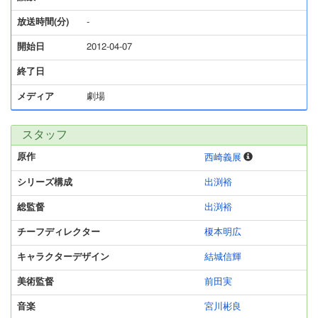
放送時間(分)
-
開始日
2012-04-07
終了日
メディア
劇場
スタッフ
原作
西崎義展
シリーズ構成
出渕裕
総監督
出渕裕
チーフディレクター
榎本明広
キャラクターデザイン
結城信輝
美術監督
前田実
音楽
宮川彬良