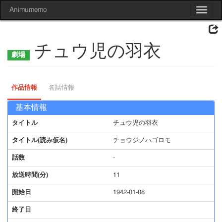
Animumemo
Toggle
navigat
チュウ児の羽衣
作品情報
各話情報
基本情報
タイトル
チュウ児の羽衣
タイトル(読み仮名)
チョウジノハゴロモ
話数
-
放送時間(分)
11
開始日
1942-01-08
終了日