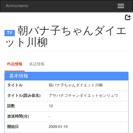
Animumemo
Toggle
navigat
朝バナ子ちゃんダイエ
ット川柳
作品情報
各話情報
基本情報
タイトル
朝バナ子ちゃんダイエット川柳
タイトル(読み仮名)
アサバナコチャンダイエットセンリュウ
話数
12
放送時間(分)
-
開始日
2009-01-10