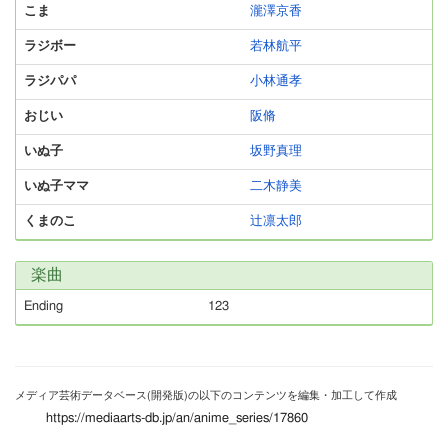
こま
瀧澤京香
ラジボー
若林航平
ラジパパ
小林通孝
おじい
阪脩
いぬ子
坂野真理
いぬ子ママ
二木静美
くまのこ
辻凛太郎
楽曲
Ending
123
メディア芸術データベース(開発版)の以下のコンテンツを編集・加工して作成
https://mediaarts-db.jp/an/anime_series/17860