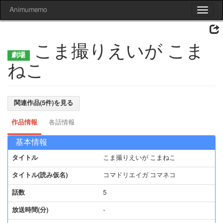
Animumemo
Toggle
navigat
こま撮りえいが こま
ねこ
関連作品(5件)を見る
作品情報
各話情報
基本情報
タイトル
こま撮りえいが こまねこ
タイトル(読み仮名)
コマドリエイガ コマネコ
話数
5
放送時間(分)
-