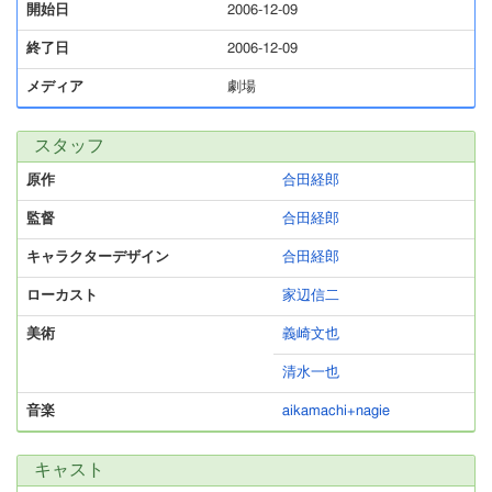
開始日
2006-12-09
終了日
2006-12-09
メディア
劇場
スタッフ
原作
合田経郎
監督
合田経郎
キャラクターデザイン
合田経郎
ローカスト
家辺信二
美術
義崎文也
清水一也
音楽
aikamachi+nagie
キャスト