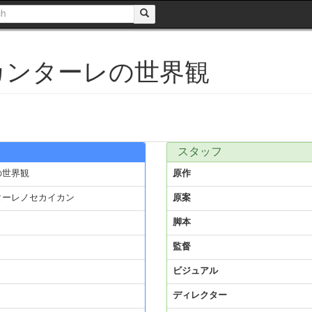
カンターレの世界観
スタッフ
の世界観
原作
ターレノセカイカン
原案
脚本
監督
ビジュアル
ディレクター