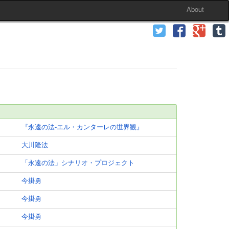
About
『永遠の法-エル・カンターレの世界観』
大川隆法
「永遠の法」シナリオ・プロジェクト
今掛勇
今掛勇
今掛勇