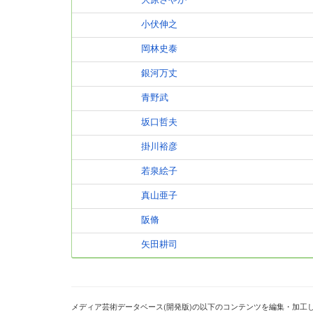
大原さやか
小伏伸之
岡林史泰
銀河万丈
青野武
坂口哲夫
掛川裕彦
若泉絵子
真山亜子
阪脩
矢田耕司
メディア芸術データベース(開発版)の以下のコンテンツを編集・加工