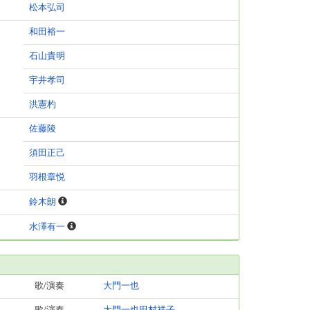
松本弘司
和田裕一
石山貴明
宇井孝司
洪憲杓
佐藤陵
須田正己
羽根章悦
鈴木朗
水澤有一
歌/演奏
大門一也