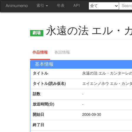
Animumemo
索引
年表
API
永遠の法 エル・
作品情報
各話情報
基本情報
タイトル
永遠の法 エル・カンターレ
タイトル(読み仮名)
エイエンノホウ エル・カン
話数
-
放送時間(分)
-
開始日
2006-09-30
終了日