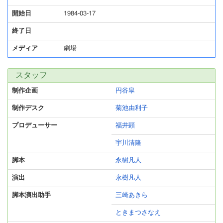
開始日
1984-03-17
終了日
メディア
劇場
スタッフ
制作企画
円谷皐
制作デスク
菊池由利子
プロデューサー
福井顕
宇川清隆
脚本
永樹凡人
演出
永樹凡人
脚本演出助手
三崎あきら
ときまつさなえ