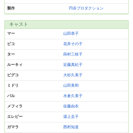
製作
円谷プロダクション
キャスト
マー
山田恭子
ピコ
花井その子
ター
蒔村三枝子
ルーキィ
近藤真紀子
ピグコ
大杉久美子
ミドリ
山田美和
パル
水倉久美子
メフィラ
佐藤由衣
エレピー
湯上圭子
ガマラ
西村知道