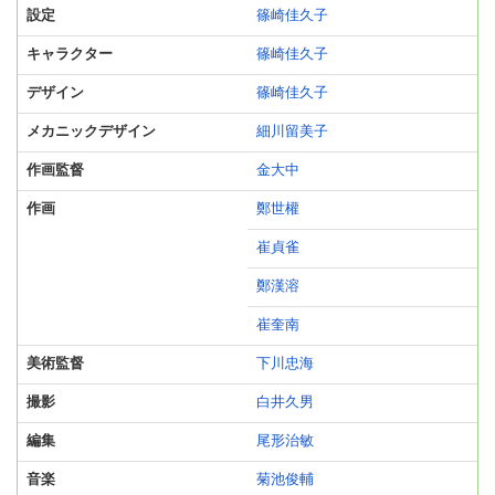
設定
篠崎佳久子
キャラクター
篠崎佳久子
デザイン
篠崎佳久子
メカニックデザイン
細川留美子
作画監督
金大中
作画
鄭世權
崔貞雀
鄭漢溶
崔奎南
美術監督
下川忠海
撮影
白井久男
編集
尾形治敏
音楽
菊池俊輔