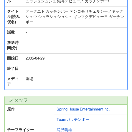
ル
ュラシュシュシュ 銀幕デビューよ ガッチンポー!
タイト
アークエト ガッチンポー テンコモリチェルシーノギャク
ル(読み
シュウ シュラシュシュシュ ギンマクデビューヨ ガッチン
仮名)
ポー
話数
-
放送時
-
間(分)
開始日
2005-04-29
終了日
メディ
劇場
ア
スタッフ
原作
Spring House EntertainmentInc.
Teamガッチンポー
チーフライター
浦沢義雄