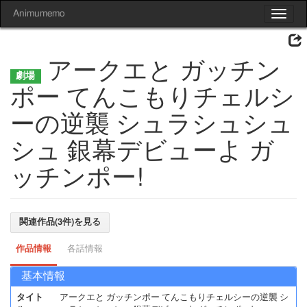
Animumemo
Toggle
navigat
アークエと ガッチン
ポー てんこもりチェルシ
ーの逆襲 シュラシュシュ
シュ 銀幕デビューよ ガ
ッチンポー!
関連作品(3件)を見る
作品情報
各話情報
基本情報
タイト
アークエと ガッチンポー てんこもりチェルシーの逆襲 シ