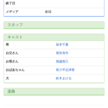
終了日
メディア
劇場
スタッフ
キャスト
将
坂本千夏
お父さん
屋良有作
お母さん
堀越真己
おばあちゃん
尾小平志津香
大
鈴木まひる
楽曲