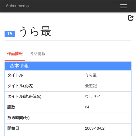
Animumemo
Toggle
navigat
うら最
作品情報
各話情報
基本情報
タイトル
うら最
タイトル(別名)
最遊記
タイトル(読み仮名)
ウラサイ
話数
24
放送時間(分)
-
開始日
2003-10-02