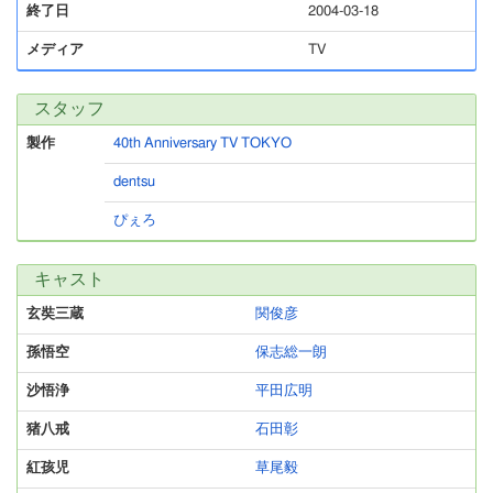
終了日
2004-03-18
メディア
TV
スタッフ
製作
40th Anniversary TV TOKYO
dentsu
ぴぇろ
キャスト
玄奘三蔵
関俊彦
孫悟空
保志総一朗
沙悟浄
平田広明
猪八戒
石田彰
紅孩児
草尾毅