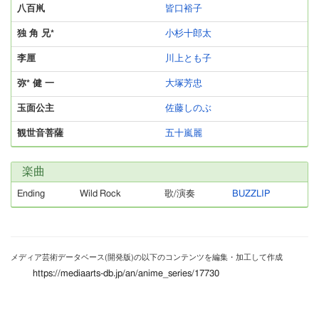
八百鼡
皆口裕子
独 角 兄*
小杉十郎太
李厘
川上とも子
弥* 健 一
大塚芳忠
玉面公主
佐藤しのぶ
観世音菩薩
五十嵐麗
楽曲
Ending
Wild Rock
歌/演奏
BUZZLIP
メディア芸術データベース(開発版)の以下のコンテンツを編集・加工して作成
https://mediaarts-db.jp/an/anime_series/17730