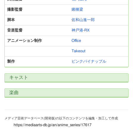
撮影監督
鍬棟梁
脚本
佐和山進一郎
音楽監督
神戸港-RX
アニメーション制作
Office
Takeout
製作
ピンクパイナップル
キャスト
楽曲
メディア芸術データベース(開発版)の以下のコンテンツを編集・加工して作成
https://mediaarts-db.jp/an/anime_series/17617