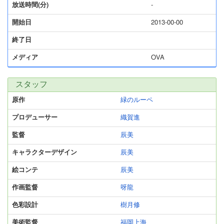
放送時間(分)
-
開始日
2013-00-00
終了日
メディア
OVA
スタッフ
原作
緑のルーペ
プロデューサー
織賀進
監督
辰美
キャラクターデザイン
辰美
絵コンテ
辰美
作画監督
呀龍
色彩設計
樹月修
美術監督
福岡上海