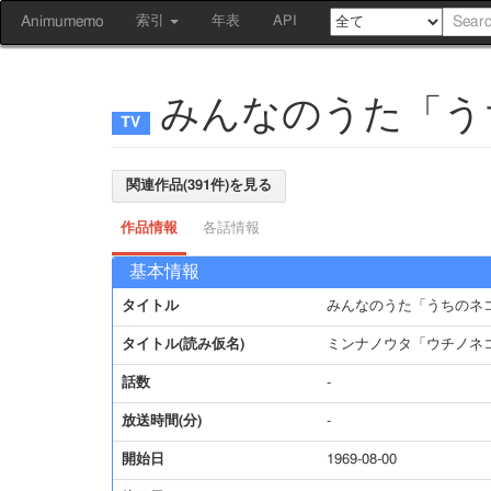
Animumemo
索引
年表
API
みんなのうた「う
関連作品(391件)を見る
作品情報
各話情報
基本情報
タイトル
みんなのうた「うちのネ
タイトル(読み仮名)
ミンナノウタ「ウチノネ
話数
-
放送時間(分)
-
開始日
1969-08-00