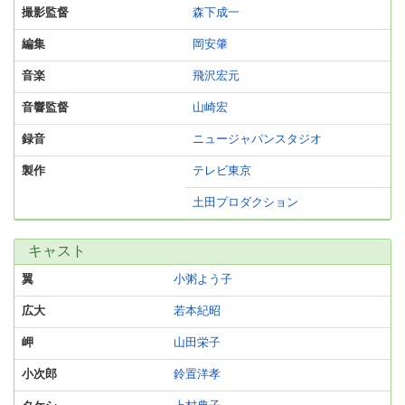
撮影監督
森下成一
編集
岡安肇
音楽
飛沢宏元
音響監督
山崎宏
録音
ニュージャパンスタジオ
製作
テレビ東京
土田プロダクション
キャスト
翼
小粥よう子
広大
若本紀昭
岬
山田栄子
小次郎
鈴置洋孝