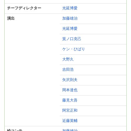
チーフディレクター
光延博愛
演出
加藤雄治
光延博愛
箕ノ口克己
ケン・ひばり
大野久
吉田浩
矢沢則夫
岡本達也
藤見大吾
阿宮正和
近藤英輔