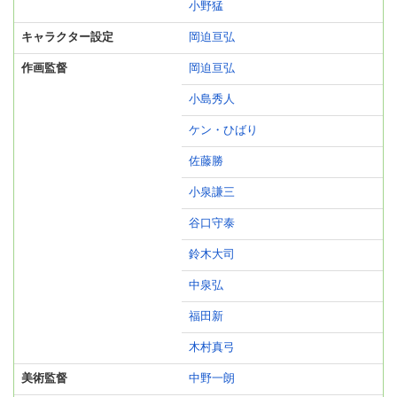
小野猛
キャラクター設定
岡迫亘弘
作画監督
岡迫亘弘
小島秀人
ケン・ひばり
佐藤勝
小泉謙三
谷口守泰
鈴木大司
中泉弘
福田新
木村真弓
美術監督
中野一朗