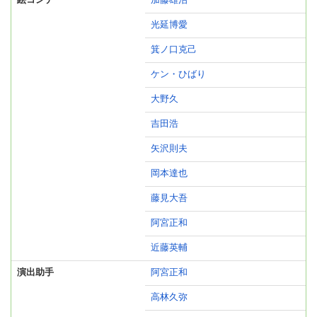
絵コンテ
加藤雄治
光延博愛
箕ノ口克己
ケン・ひばり
大野久
吉田浩
矢沢則夫
岡本達也
藤見大吾
阿宮正和
近藤英輔
演出助手
阿宮正和
高林久弥