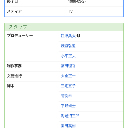
終了日
1986-03-27
メディア
TV
スタッフ
プロデューサー
江津兵太
茂垣弘道
小平正夫
制作事務
藤田理香
文芸進行
大金正一
脚本
三宅直子
菅良幸
平野靖士
海老沼三郎
園田英樹