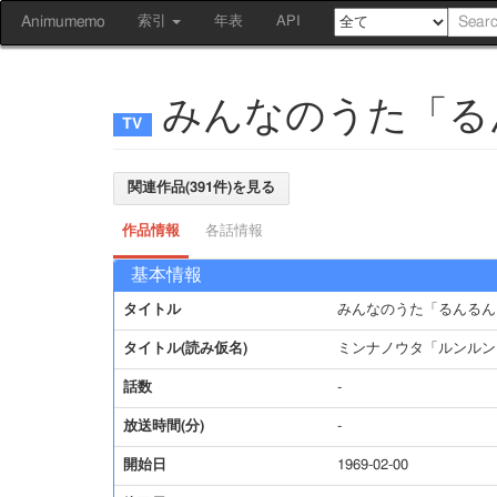
Animumemo
索引
年表
API
みんなのうた「る
関連作品(391件)を見る
作品情報
各話情報
基本情報
タイトル
みんなのうた「るんるん
タイトル(読み仮名)
ミンナノウタ「ルンルン
話数
-
放送時間(分)
-
開始日
1969-02-00