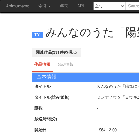
Animumemo
索引
年表
API
みんなのうた「陽
関連作品(391件)を見る
作品情報
各話情報
基本情報
タイトル
みんなのうた「陽気に
タイトル(読み仮名)
ミンナノウタ「ヨウキ
話数
-
放送時間(分)
-
開始日
1964-12-00