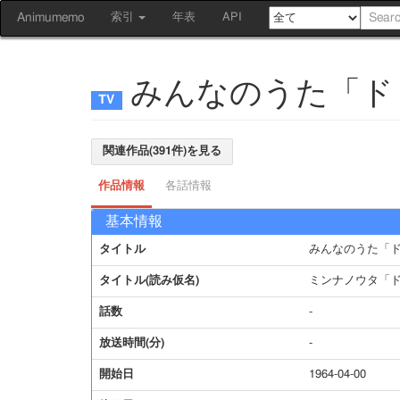
Animumemo
索引
年表
API
みんなのうた「ド
関連作品(391件)を見る
作品情報
各話情報
基本情報
タイトル
みんなのうた「
タイトル(読み仮名)
ミンナノウタ「
話数
-
放送時間(分)
-
開始日
1964-04-00