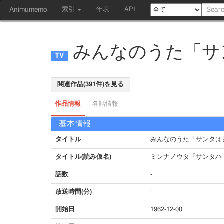
Animumemo
索引
年表
API
みんなのうた「サ
関連作品(391件)を見る
作品情報
各話情報
基本情報
タイトル
みんなのうた「サンタは
タイトル(読み仮名)
ミンナノウタ「サンタハ
話数
-
放送時間(分)
-
開始日
1962-12-00