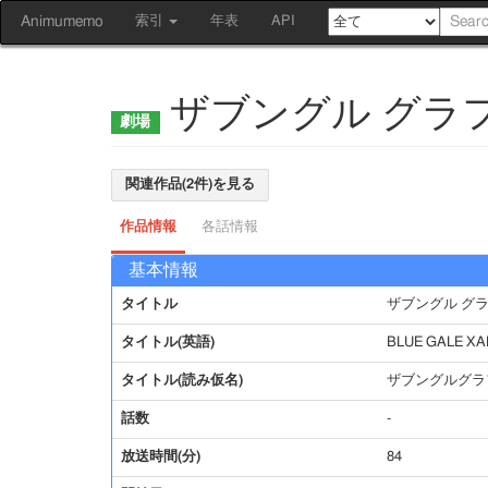
Animumemo
索引
年表
API
ザブングル グラ
関連作品(2件)を見る
作品情報
各話情報
基本情報
タイトル
ザブングル グ
タイトル(英語)
BLUE GALE X
タイトル(読み仮名)
ザブングルグラ
話数
-
放送時間(分)
84