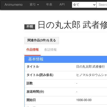
Animumemo
索引
年表
API
日の丸太郎 武者
関連作品(3件)を見る
作品情報
各話情報
基本情報
タイトル
日の丸太郎 武者修行
タイトル(読み仮名)
ヒノマルタロウムシ
話数
-
放送時間(分)
-
開始日
1936-00-00