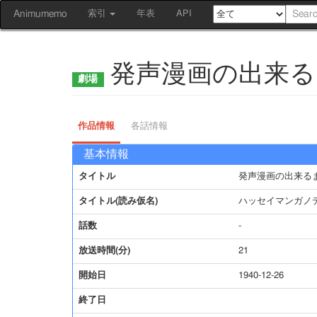
Animumemo
索引
年表
API
発声漫画の出来る
作品情報
各話情報
基本情報
タイトル
発声漫画の出来る
タイトル(読み仮名)
ハッセイマンガノ
話数
-
放送時間(分)
21
開始日
1940-12-26
終了日