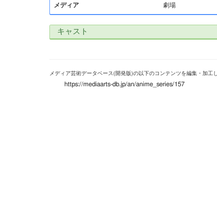
メディア
劇場
キャスト
メディア芸術データベース(開発版)の以下のコンテンツを編集・加工
https://mediaarts-db.jp/an/anime_series/157