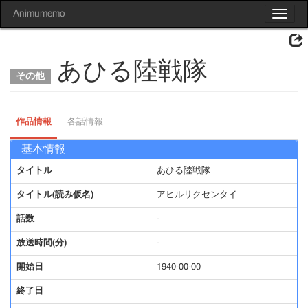
Animumemo
Toggle
navigat
あひる陸戦隊
作品情報
各話情報
基本情報
タイトル
あひる陸戦隊
タイトル(読み仮名)
アヒルリクセンタイ
話数
-
放送時間(分)
-
開始日
1940-00-00
終了日