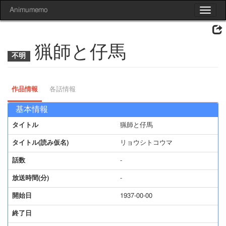
Animumemo
Toggle
navigat
猟師と仔馬
作品情報
各話情報
基本情報
タイトル
猟師と仔馬
タイトル(読み仮名)
リョウシトコウマ
話数
-
放送時間(分)
-
開始日
1937-00-00
終了日