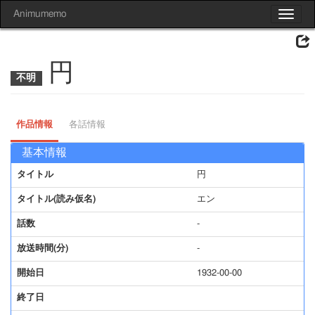
Animumemo
Toggle
navigat
円
作品情報
各話情報
基本情報
タイトル
円
タイトル(読み仮名)
エン
話数
-
放送時間(分)
-
開始日
1932-00-00
終了日