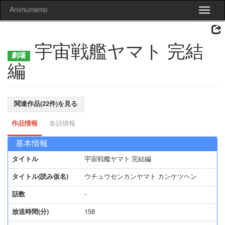
Animumemo
Toggle
navigat
宇宙戦艦ヤマト 完結
編
関連作品(22件)を見る
作品情報
各話情報
基本情報
タイトル
宇宙戦艦ヤマト 完結編
タイトル(読み仮名)
ウチュウセンカンヤマト カンケツヘン
話数
-
放送時間(分)
158