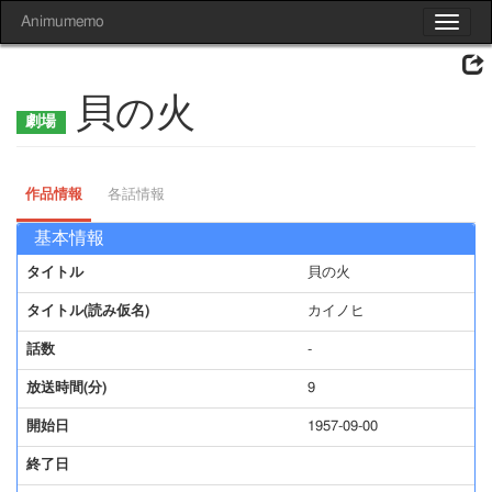
Animumemo
Toggle
navigat
貝の火
作品情報
各話情報
基本情報
タイトル
貝の火
タイトル(読み仮名)
カイノヒ
話数
-
放送時間(分)
9
開始日
1957-09-00
終了日