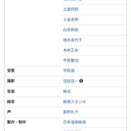
土屋司郎
上金史明
白井和枝
徳永喜代子
木村正夫
平田繁治
背景
平田茂
撮影
窪田晃一
音楽
林光
録音
銀座スタジオ
声
新村礼子
製作・制作
日本漫画映画