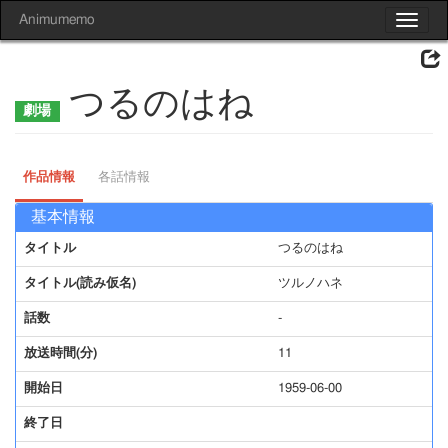
Animumemo
Toggle
navigat
つるのはね
作品情報
各話情報
基本情報
タイトル
つるのはね
タイトル(読み仮名)
ツルノハネ
話数
-
放送時間(分)
11
開始日
1959-06-00
終了日