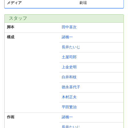
メディア
劇場
スタッフ
脚本
田中喜次
構成
諸橋一
長井たいじ
土屋司郎
上金史明
白井和枝
徳永喜代子
木村正夫
平田繁治
作画
諸橋一
長井たいじ