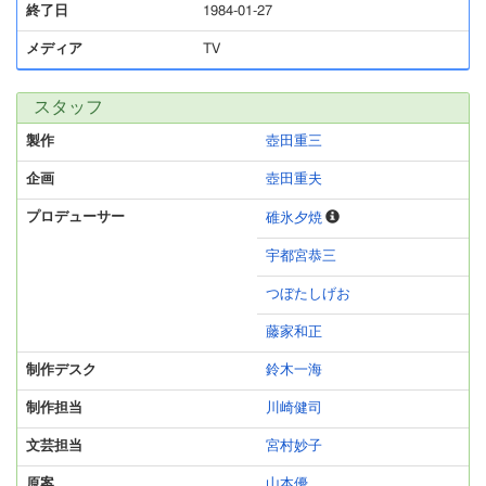
終了日
1984-01-27
メディア
TV
スタッフ
製作
壺田重三
企画
壺田重夫
プロデューサー
碓氷夕焼
宇都宮恭三
つぼたしげお
藤家和正
制作デスク
鈴木一海
制作担当
川崎健司
文芸担当
宮村妙子
原案
山本優