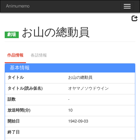
Animumemo
Toggle
navigat
お山の總動員
作品情報
各話情報
基本情報
タイトル
お山の總動員
タイトル(読み仮名)
オヤマノソウドウイン
話数
-
放送時間(分)
10
開始日
1942-09-03
終了日