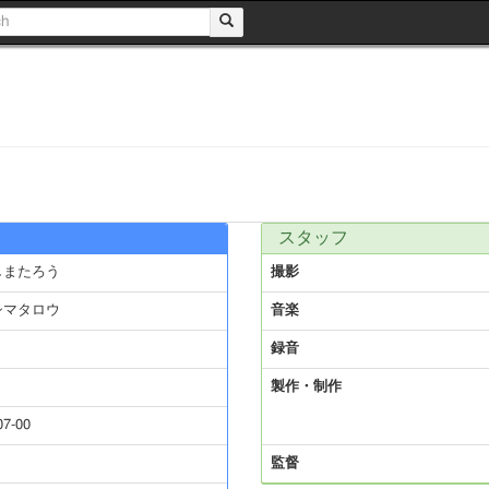
スタッフ
しまたろう
撮影
シマタロウ
音楽
録音
製作・制作
07-00
監督