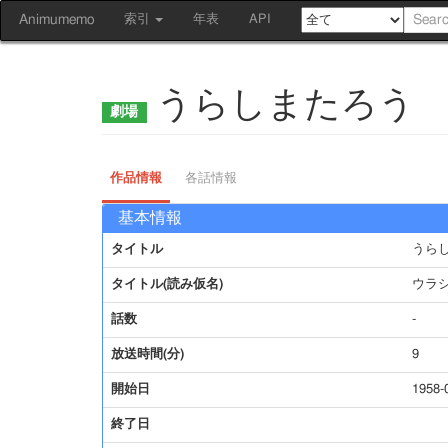
Animumemo
索引
年表
API
うらしまたろう
作品情報
各話情報
基本情報
タイトル
うら
タイトル(読み仮名)
ウラ
話数
-
放送時間(分)
9
開始日
1958-
終了日