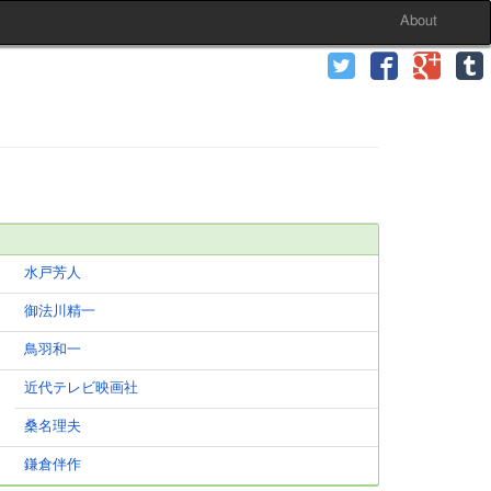
About
水戸芳人
御法川精一
鳥羽和一
近代テレビ映画社
桑名理夫
鎌倉伴作