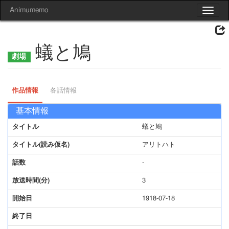
Animumemo
Toggle
navigat
蟻と鳩
作品情報
各話情報
基本情報
タイトル
蟻と鳩
タイトル(読み仮名)
アリトハト
話数
-
放送時間(分)
3
開始日
1918-07-18
終了日