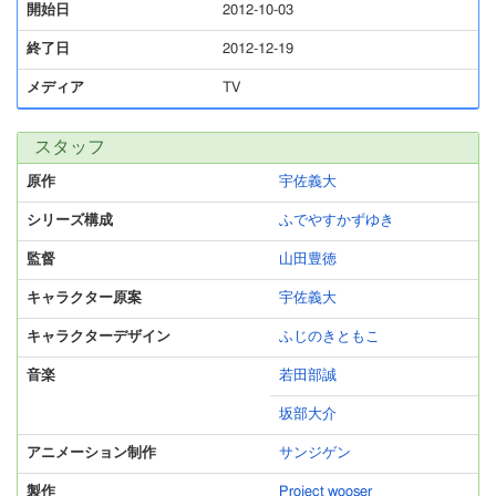
開始日
2012-10-03
終了日
2012-12-19
メディア
TV
スタッフ
原作
宇佐義大
シリーズ構成
ふでやすかずゆき
監督
山田豊徳
キャラクター原案
宇佐義大
キャラクターデザイン
ふじのきともこ
音楽
若田部誠
坂部大介
アニメーション制作
サンジゲン
製作
Project wooser