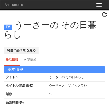
Animumemo
Toggle
navigat
うーさーの その日暮
らし
関連作品(3件)を見る
作品情報
各話情報
基本情報
タイトル
うーさーの その日暮らし
タイトル(読み仮名)
ウーサーノ ソノヒクラシ
話数
12
放送時間(分)
-