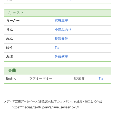
キャスト
うーさー
宮野真守
りん
小澤みのり
れん
長宗春佳
ゆう
Tia
みほ
佐藤悠里
楽曲
Ending
ラブミーギミー
歌/演奏
Tia
メディア芸術データベース(開発版)の以下のコンテンツを編集・加工して作成
https://mediaarts-db.jp/an/anime_series/15752