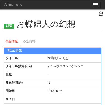
Animumemo
Toggle
navigat
お蝶婦人の幻想
作品情報
各話情報
基本情報
タイトル
お蝶婦人の幻想
タイトル(読み仮名)
オチョウフジンノゲンソウ
話数
-
放送時間(分)
12
開始日
1940-05-16
終了日