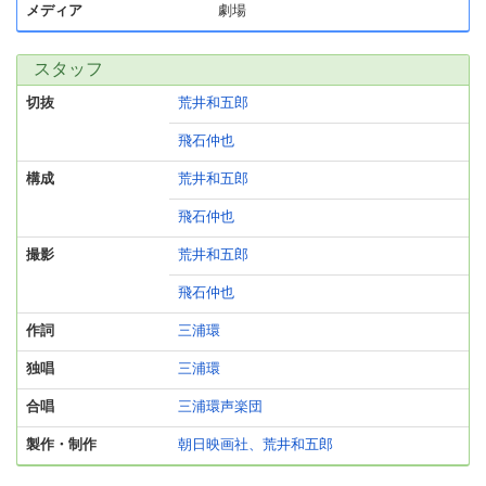
メディア
劇場
スタッフ
切抜
荒井和五郎
飛石仲也
構成
荒井和五郎
飛石仲也
撮影
荒井和五郎
飛石仲也
作詞
三浦環
独唱
三浦環
合唱
三浦環声楽団
製作・制作
朝日映画社、荒井和五郎