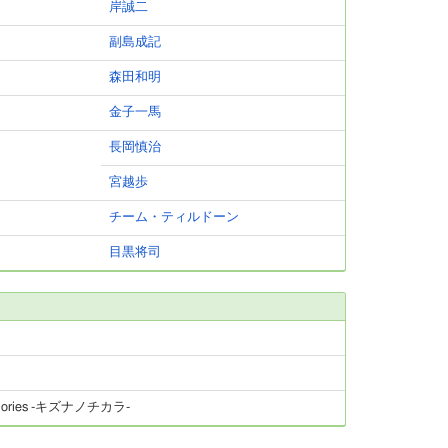
岸誠二
副島成記
森田和明
金子一馬
長岡慎治
宮越歩
チーム・ティルドーン
目黒将司
emories -キズナノチカラ-