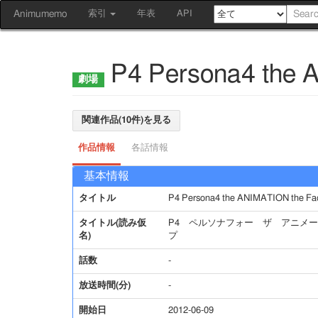
Animumemo
索引
年表
API
P4 Persona4 the A
関連作品(10件)を見る
作品情報
各話情報
基本情報
タイトル
P4 Persona4 the ANIMATION the Fac
タイトル(読み仮
P4 ペルソナフォー ザ アニメー
名)
プ
話数
-
放送時間(分)
-
開始日
2012-06-09