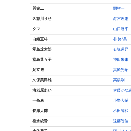
巽完二
関智一
久慈川りせ
釘宮理恵
クマ
山口勝平
白鐘直斗
朴 路*美
堂島遼太郎
石塚運昇
堂島菜々子
神田朱未
足立透
真殿光昭
久保美津雄
高橋剛
海老原あい
伊藤かな
一条康
小野大輔
長瀬大輔
杉田智和
松永綾音
遠藤智佳