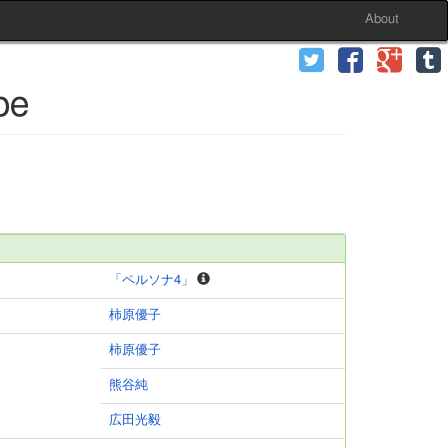
About
pe
「ペルソナ4」
柿原優子
柿原優子
熊谷純
広田光毅