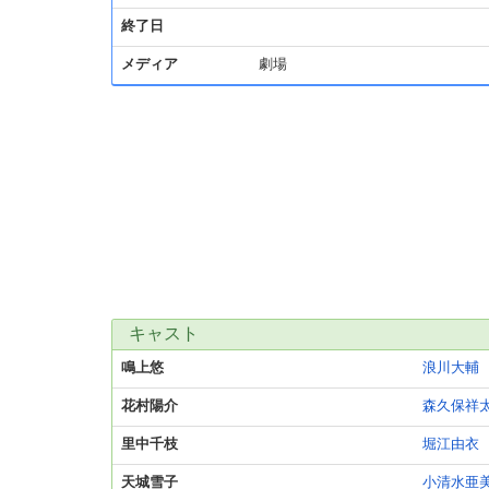
終了日
メディア
劇場
キャスト
鳴上悠
浪川大輔
花村陽介
森久保祥
里中千枝
堀江由衣
天城雪子
小清水亜