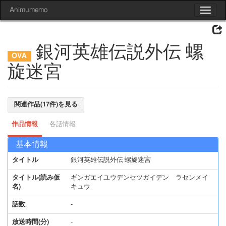
Animumemo
Toggle
navigat
銀河英雄伝説外伝 螺
旋迷宮
関連作品(17件)を見る
作品情報
各話情報
基本情報
タイトル
銀河英雄伝説外伝 螺旋迷宮
タイトル(読み仮
ギンガエイユウデンセツガイデン ラセンメイ
名)
キュウ
話数
-
放送時間(分)
-