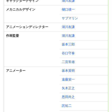
キャラクターデザイン
湖川友謙
メカニカルデザイン
樋口雄一
サブマリン
アニメーションディレクター
湖川友謙
作画監督
湖川友謙
坂本三郎
谷口守泰
二宮常雄
アニメーター
坂本英明
遠藤栄一
矢木正之
恩田尚之
詫祐二