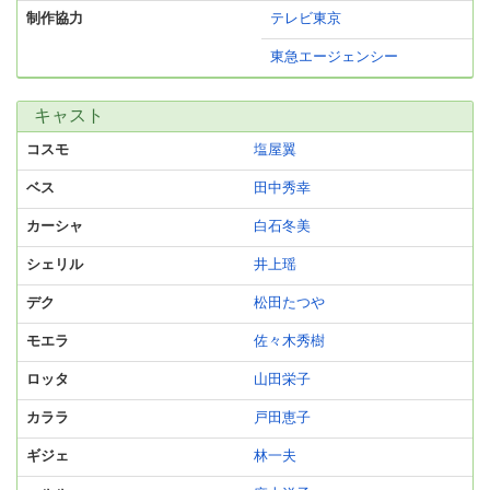
制作協力
テレビ東京
東急エージェンシー
キャスト
コスモ
塩屋翼
ベス
田中秀幸
カーシャ
白石冬美
シェリル
井上瑶
デク
松田たつや
モエラ
佐々木秀樹
ロッタ
山田栄子
カララ
戸田恵子
ギジェ
林一夫