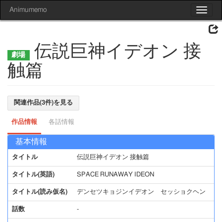
Animumemo
Toggle
navigat
伝説巨神イデオン 接
触篇
関連作品(3件)を見る
作品情報
各話情報
基本情報
タイトル
伝説巨神イデオン 接触篇
タイトル(英語)
SPACE RUNAWAY IDEON
タイトル(読み仮名)
デンセツキョジンイデオン セッショクヘン
話数
-