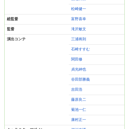
松崎健一
総監督
富野喜幸
監督
滝沢敏文
演出コンテ
三浦将則
石崎すすむ
関田修
貞光紳也
谷田部勝義
吉田浩
藤原良二
菊池一仁
康村正一