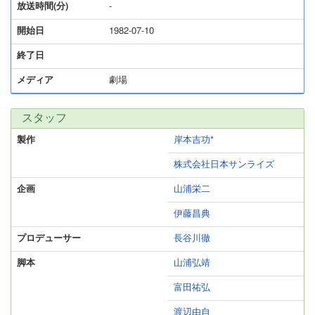
放送時間(分)
-
開始日
1982-07-10
終了日
メディア
劇場
スタッフ
製作
岸本吉功*
株式会社日本サンライズ
企画
山浦栄二
伊藤昌典
プロデューサー
長谷川徹
脚本
山浦弘靖
富田祐弘
渡辺由自