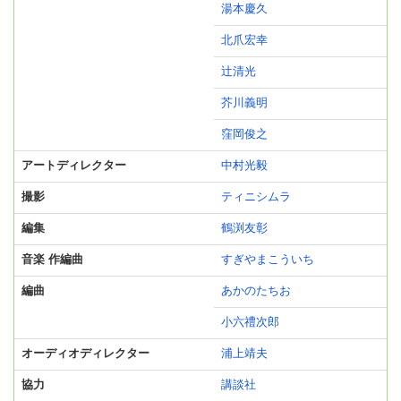
湯本慶久
北爪宏幸
辻清光
芥川義明
窪岡俊之
アートディレクター
中村光毅
撮影
ティニシムラ
編集
鶴渕友彰
音楽 作編曲
すぎやまこういち
編曲
あかのたちお
小六禮次郎
オーディオディレクター
浦上靖夫
協力
講談社