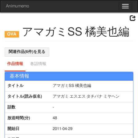
Animumemo
Toggle
navigat
アマガミSS 橘美也編
関連作品(6件)を見る
作品情報
各話情報
基本情報
タイトル
アマガミSS 橘美也編
タイトル(読み仮名)
アマガミ エスエス タチバナ ミヤヘン
話数
-
放送時間(分)
48
開始日
2011-04-29