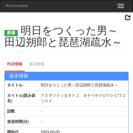
Animumemo
Toggle
navigat
明日をつくった男～
田辺朔郎と琵琶湖疏水～
作品情報
各話情報
基本情報
タイトル
明日をつくった男～田辺朔郎と琵琶湖疏水～
タイトル(読み仮
アスヲツクッタオトコ タナベサクロウトビワコ
名)
ソスイ
話数
-
放送時間(分)
-
開始日
2003-00-00