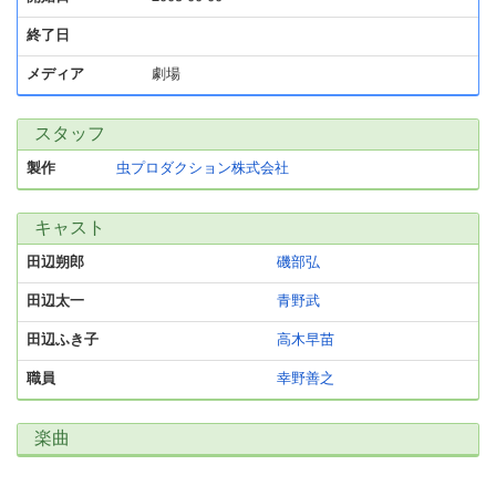
終了日
メディア
劇場
スタッフ
製作
虫プロダクション株式会社
キャスト
田辺朔郎
磯部弘
田辺太一
青野武
田辺ふき子
高木早苗
職員
幸野善之
楽曲