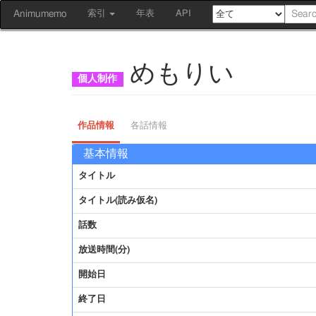
Animumemo
索引
年表
API
めもりい
作品情報
各話情報
基本情報
タイトル
タイトル(読み仮名)
話数
放送時間(分)
開始日
終了日