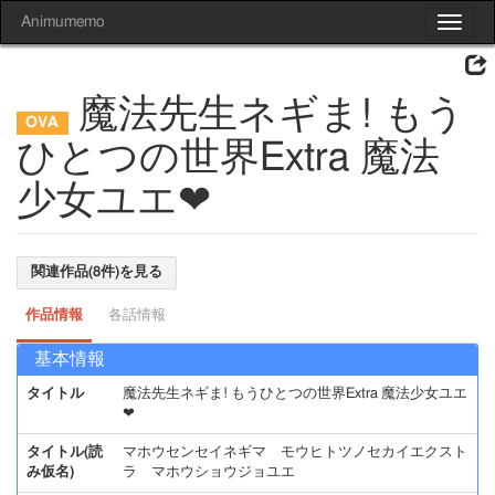
Animumemo
Toggle
navigat
魔法先生ネギま! もう
ひとつの世界Extra 魔法
少女ユエ❤
関連作品(8件)を見る
作品情報
各話情報
基本情報
タイトル
魔法先生ネギま! もうひとつの世界Extra 魔法少女ユエ
❤
タイトル(読
マホウセンセイネギマ モウヒトツノセカイエクスト
み仮名)
ラ マホウショウジョユエ