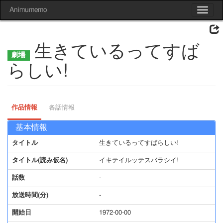
Animumemo
Toggle
navigat
生きているってすば
らしい!
作品情報
各話情報
基本情報
タイトル
生きているってすばらしい!
タイトル(読み仮名)
イキテイルッテスバラシイ!
話数
-
放送時間(分)
-
開始日
1972-00-00