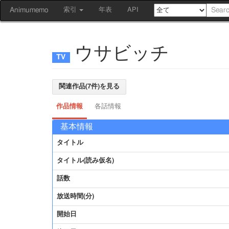
Animumemo
索引
年表
API
ウサビッチ
関連作品(7件)を見る
作品情報
各話情報
基本情報
タイトル
タイトル(読み仮名)
話数
放送時間(分)
開始日