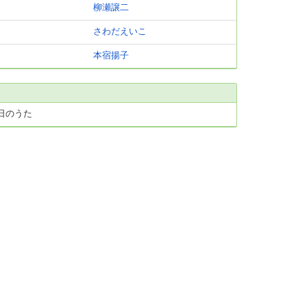
柳瀬譲二
さわだえいこ
本宿揚子
日のうた