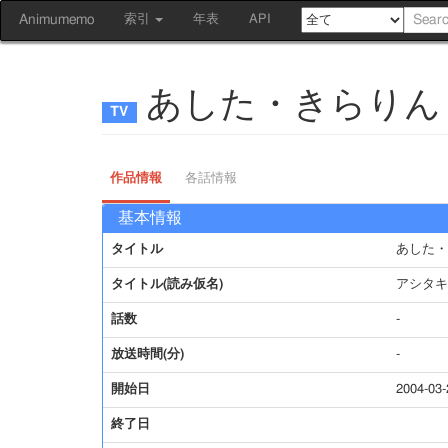
Animumemo
索引
年表
API
あした・きらりん
作品情報
各話情報
基本情報
タイトル
あした・
タイトル(読み仮名)
アシタキ
話数
-
放送時間(分)
-
開始日
2004-03-
終了日