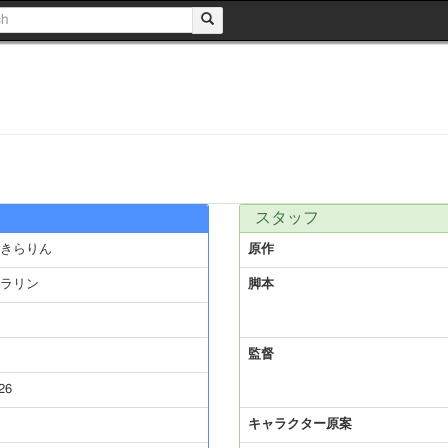
スタッフ
きらりん
原作
ラリン
脚本
監督
26
キャラクター原案