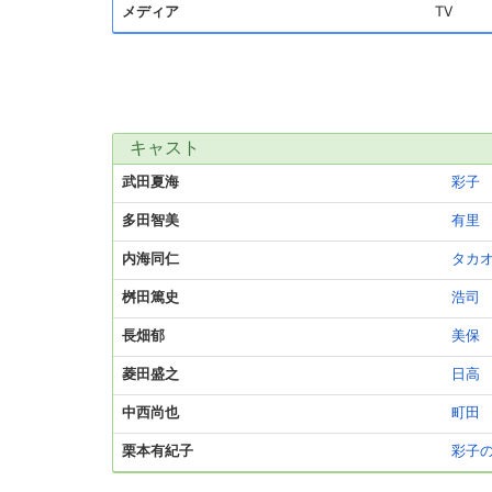
メディア
TV
キャスト
武田夏海
彩子
多田智美
有里
内海同仁
タカ
桝田篤史
浩司
長畑郁
美保
菱田盛之
日高
中西尚也
町田
栗本有紀子
彩子