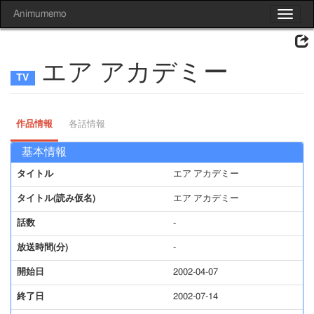
Animumemo
Toggle
navigat
エア アカデミー
作品情報
各話情報
基本情報
タイトル
エア アカデミー
タイトル(読み仮名)
エア アカデミー
話数
-
放送時間(分)
-
開始日
2002-04-07
終了日
2002-07-14