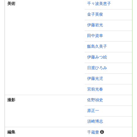
美術
千々波美恵子
金子英俊
伊藤岩光
田中資幸
飯島久美子
伊藤みつ絵
日渡ひろみ
伊藤光児
宮前光春
撮影
佐野禎史
原正一
須崎博志
編集
千蔵豊