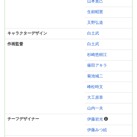
山本寛己
生頼昭憲
又野弘道
キャラクターデザイン
白土武
作画監督
白土武
杉崎悠樹江
篠田アキラ
菊池城二
峰松時文
大工原章
山内一夫
チーフデザイナー
伊藤岩光
伊藤みつ絵