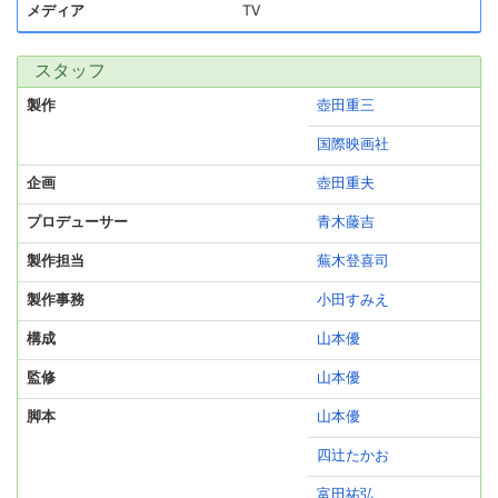
メディア
TV
スタッフ
製作
壺田重三
国際映画社
企画
壺田重夫
プロデューサー
青木藤吉
製作担当
蕪木登喜司
製作事務
小田すみえ
構成
山本優
監修
山本優
脚本
山本優
四辻たかお
富田祐弘