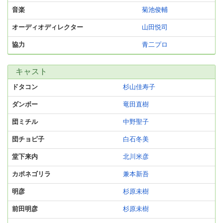
音楽
菊池俊輔
オーディオディレクター
山田悦司
協力
青二プロ
キャスト
ドタコン
杉山佳寿子
ダンボー
竜田直樹
団ミチル
中野聖子
団チョピ子
白石冬美
堂下来内
北川米彦
カポネゴリラ
兼本新吾
明彦
杉原未樹
前田明彦
杉原未樹