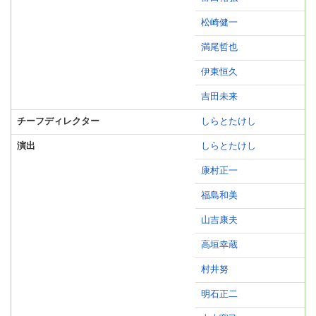
松崎健一
満尾哲也
伊東恒久
吉田未来
チーフディレクター
しらとたけし
演出
しらとたけし
康村正一
福島和美
山吉康夫
高垣幸蔵
村井努
明石正二