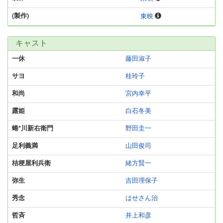
(製作)
東映
キャスト
一休
藤田淑子
サヨ
桂玲子
和尚
宮内幸平
露姫
白石冬美
蜷*川新右衛門
野田圭一
足利義満
山田俊司
桔梗屋利兵衛
緒方賢一
弥生
吉田理保子
秀念
はせさん治
哲斉
井上和彦