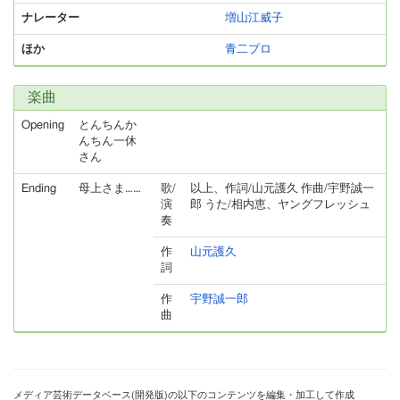
ナレーター
増山江威子
ほか
青二プロ
楽曲
Opening
とんちんか
んちん一休
さん
Ending
母上さま……
歌/
以上、作詞/山元護久 作曲/宇野誠一
演
郎 うた/相内恵、ヤングフレッシュ
奏
作
山元護久
詞
作
宇野誠一郎
曲
メディア芸術データベース(開発版)の以下のコンテンツを編集・加工して作成