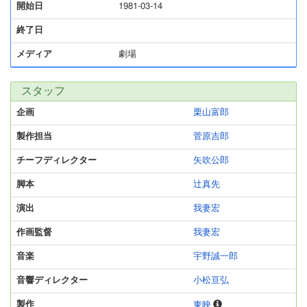
開始日
1981-03-14
終了日
メディア
劇場
スタッフ
企画
栗山富郎
製作担当
菅原吉郎
チーフディレクター
矢吹公郎
脚本
辻真先
演出
我妻宏
作画監督
我妻宏
音楽
宇野誠一郎
音響ディレクター
小松亘弘
製作
東映