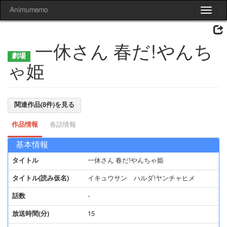
Animumemo
Toggle
navigat
一休さん 春だ!やんち
ゃ姫
関連作品(8件)を見る
作品情報
各話情報
基本情報
タイトル
一休さん 春だ!やんちゃ姫
タイトル(読み仮名)
イキュウサン ハルダ!ヤンチャヒメ
話数
-
放送時間(分)
15