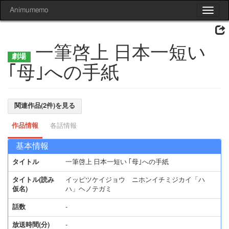
Animumemo
Toggle
navigat
一筆啓上 日本一短い
｢母｣への手紙
関連作品(2件)を見る
作品情報
各話情報
基本情報
タイトル
一筆啓上 日本一短い ｢母｣への手紙
タイトル(読み
イッピツケイジョウ ニホンイチミジカイ「ハ
仮名)
ハ」ヘノテガミ
話数
-
放送時間(分)
-