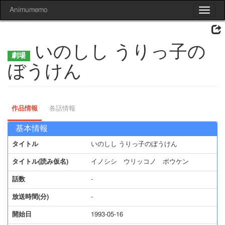
Animumemo
Toggle
navigat
いのしし うりっ子の
ぼうけん
作品情報
各話情報
基本情報
タイトル
いのしし うりっ子のぼうけん
タイトル(読み仮名)
イノシシ ウリッコノ ボウケン
話数
-
放送時間(分)
-
開始日
1993-05-16