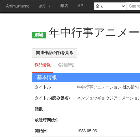
Animumemo
索引
年表
API
年中行事アニメー
関連作品(9件)を見る
作品情報
各話情報
基本情報
タイトル
年中行事アニメーション 桃の節句
タイトル(読み仮名)
ネンジュウギョウジアニメーショ
話数
-
放送時間(分)
-
開始日
1988-05-06