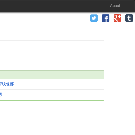
About
り
育映像部
秀