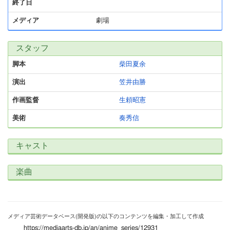
終了日
メディア
劇場
スタッフ
脚本
柴田夏余
演出
笠井由勝
作画監督
生頼昭憲
美術
奏秀信
キャスト
楽曲
メディア芸術データベース(開発版)の以下のコンテンツを編集・加工して作成
https://mediaarts-db.jp/an/anime_series/12931