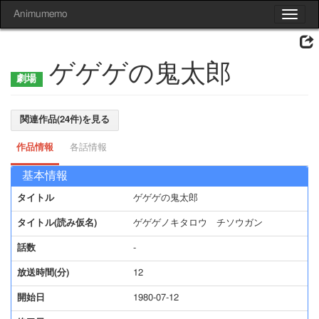
Animumemo
Toggle
navigat
ゲゲゲの鬼太郎
関連作品(24件)を見る
作品情報
各話情報
基本情報
タイトル
ゲゲゲの鬼太郎
タイトル(読み仮名)
ゲゲゲノキタロウ チソウガン
話数
-
放送時間(分)
12
開始日
1980-07-12