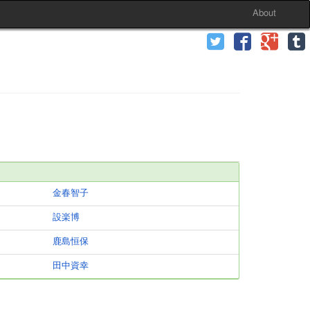
About
金春智子
設楽博
鹿島恒保
田中資幸