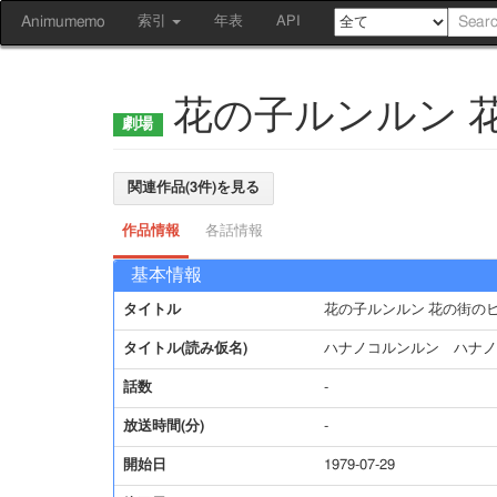
Animumemo
索引
年表
API
花の子ルンルン 
関連作品(3件)を見る
作品情報
各話情報
基本情報
タイトル
花の子ルンルン 花の街の
タイトル(読み仮名)
ハナノコルンルン ハナノ
話数
-
放送時間(分)
-
開始日
1979-07-29